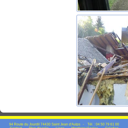
94 Route du Jourdil 74430 Saint Jean d'Aulps - Tél. : 04 50 79 61 00